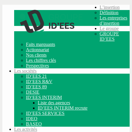
L’insertion
Définition
Les entreprises
d’insertion
Le groupe
GROUPE
ID’EES
Faits marquants
Actionnariat
Nos clients
Les chiffres clés
Perspectives
Les sociétés
ID’EES 21
ID’EES R&V
ID’EES 89
DESIE
ID’EES INTERIM
Liste des agences
ID’EES INTERIM recrute
ID’EES SERVICES
IDEO
BASEO
Les activités