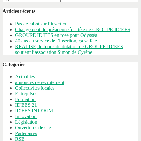
Articles récents
Pas de rabot sur l’insertion
Changement de présidence à la tête de GROUPE ID’EES
GROUPE ID’EES en rose pour Odysséa
40 ans au service de l’insertion, ça se fête !
REALISE, le fonds de dotation de GROUPE ID’EES
soutient l’association Simon de Cyrène
Catégories
Actualités
annonces de recrutement
Collectivités locales
Entreprises
Formation
ID'EES 21
ID'EES INTERIM
Innovation
Législation
Ouvertures de site
Partenaires
RSE