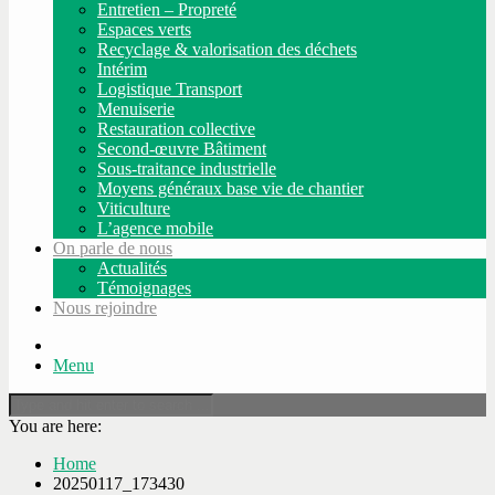
Entretien – Propreté
Espaces verts
Recyclage & valorisation des déchets
Intérim
Logistique Transport
Menuiserie
Restauration collective
Second-œuvre Bâtiment
Sous-traitance industrielle
Moyens généraux base vie de chantier
Viticulture
L’agence mobile
On parle de nous
Actualités
Témoignages
Nous rejoindre
Menu
You are here:
Home
20250117_173430