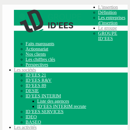
L’insertion
Définition
Les entreprises
d’insertion
Le groupe
GROUPE
ID’EES
Faits marquants
Actionnariat
Nos clients
Les chiffres clés
Perspectives
Les sociétés
ID’EES 21
ID’EES R&V
ID’EES 89
DESIE
ID’EES INTERIM
Liste des agences
ID’EES INTERIM recrute
ID’EES SERVICES
IDEO
BASEO
Les activités