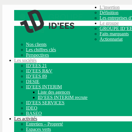
L’insertion
Définition
Les entreprises d’
Le groupe
GROUPE ID’E
Faits marquants
Actionnariat
Nos clients
Les chiffres clés
Perspectives
Les sociétés
ID’EES 21
ID’EES R&V
ID’EES 89
DESIE
ID’EES INTERIM
Liste des agences
ID’EES INTERIM recrute
ID’EES SERVICES
IDEO
BASEO
Les activités
Entretien – Propreté
Espaces verts