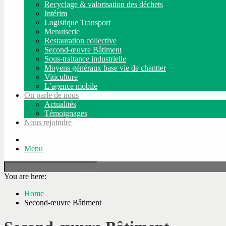
Recyclage & valorisation des déchets
Intérim
Logistique Transport
Menuiserie
Restauration collective
Second-œuvre Bâtiment
Sous-traitance industrielle
Moyens généraux base vie de chantier
Viticulture
L’agence mobile
On parle de nous
Actualités
Témoignages
Nous rejoindre
Menu
You are here:
Home
Second-œuvre Bâtiment