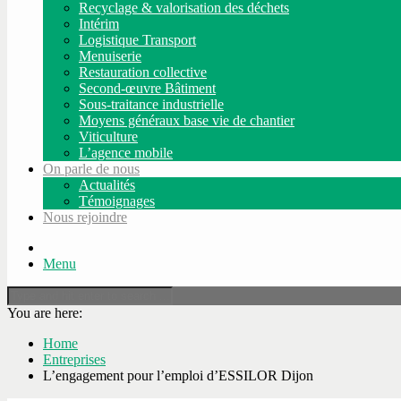
Recyclage & valorisation des déchets
Intérim
Logistique Transport
Menuiserie
Restauration collective
Second-œuvre Bâtiment
Sous-traitance industrielle
Moyens généraux base vie de chantier
Viticulture
L’agence mobile
On parle de nous
Actualités
Témoignages
Nous rejoindre
Menu
You are here:
Home
Entreprises
L’engagement pour l’emploi d’ESSILOR Dijon