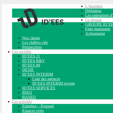
L’insertion
Définition
Les entreprises d’
Le groupe
GROUPE ID’E
Faits marquants
Actionnariat
Nos clients
Les chiffres clés
Perspectives
Les sociétés
ID’EES 21
ID’EES R&V
ID’EES 89
DESIE
ID’EES INTERIM
Liste des agences
ID’EES INTERIM recrute
ID’EES SERVICES
IDEO
BASEO
Les activités
Entretien – Propreté
Espaces verts