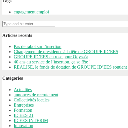
Tags
engagement;emploi
Articles récents
Pas de rabot sur l’insertion
Changement de présidence à la tête de GROUPE ID’EES
GROUPE ID’EES en rose pour Odysséa
40 ans au service de l’insertion, ça se fête !
REALISE, le fonds de dotation de GROUPE ID’EES soutient l
Catégories
Actualités
annonces de recrutement
Collectivités locales
Entreprises
Formation
ID'EES 21
ID'EES INTERIM
Innovation