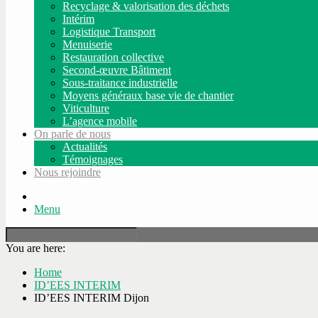
Recyclage & valorisation des déchets
Intérim
Logistique Transport
Menuiserie
Restauration collective
Second-œuvre Bâtiment
Sous-traitance industrielle
Moyens généraux base vie de chantier
Viticulture
L’agence mobile
On parle de nous
Actualités
Témoignages
Nous rejoindre
Menu
You are here:
Home
ID’EES INTERIM
ID’EES INTERIM Dijon