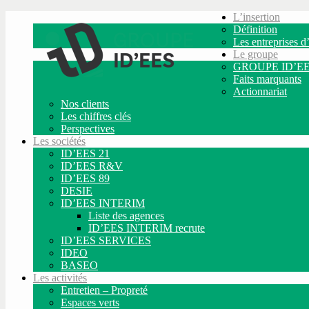
L’insertion
Définition
Les entreprises d’
Le groupe
GROUPE ID’E
Faits marquants
Actionnariat
Nos clients
Les chiffres clés
Perspectives
Les sociétés
ID’EES 21
ID’EES R&V
ID’EES 89
DESIE
ID’EES INTERIM
Liste des agences
ID’EES INTERIM recrute
ID’EES SERVICES
IDEO
BASEO
Les activités
Entretien – Propreté
Espaces verts