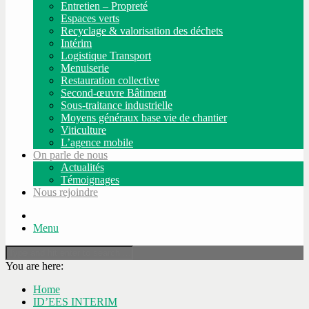
Entretien – Propreté
Espaces verts
Recyclage & valorisation des déchets
Intérim
Logistique Transport
Menuiserie
Restauration collective
Second-œuvre Bâtiment
Sous-traitance industrielle
Moyens généraux base vie de chantier
Viticulture
L’agence mobile
On parle de nous
Actualités
Témoignages
Nous rejoindre
Menu
You are here:
Home
ID’EES INTERIM