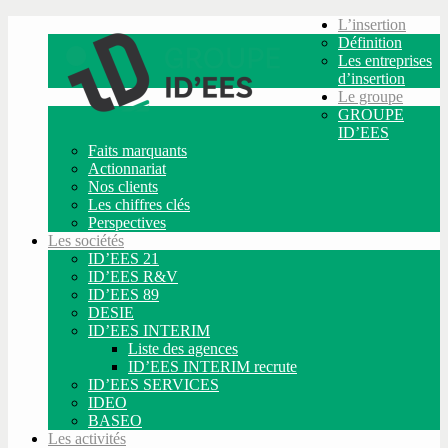
L’insertion
Définition
Les entreprises
d’insertion
Le groupe
GROUPE
ID’EES
Faits marquants
Actionnariat
Nos clients
Les chiffres clés
Perspectives
Les sociétés
ID’EES 21
ID’EES R&V
ID’EES 89
DESIE
ID’EES INTERIM
Liste des agences
ID’EES INTERIM recrute
ID’EES SERVICES
IDEO
BASEO
Les activités