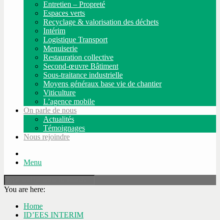
Entretien – Propreté
Espaces verts
Recyclage & valorisation des déchets
Intérim
Logistique Transport
Menuiserie
Restauration collective
Second-œuvre Bâtiment
Sous-traitance industrielle
Moyens généraux base vie de chantier
Viticulture
L’agence mobile
On parle de nous
Actualités
Témoignages
Nous rejoindre
Menu
You are here:
Home
ID’EES INTERIM