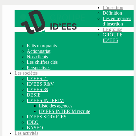
L’insertion
Définition
Les entreprises
d’insertion
Le groupe
GROUPE
ID’EES
Faits marquants
Actionnariat
Nos clients
Les chiffres clés
Perspectives
Les sociétés
ID’EES 21
ID’EES R&V
ID’EES 89
DESIE
ID’EES INTERIM
Liste des agences
ID’EES INTERIM recrute
ID’EES SERVICES
IDEO
BASEO
Les activités