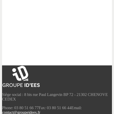
Siège social : 8 bis rue Paul Langevin BP 72 - 21302 CHENOVE
CEDEX
Phone: 03 80 51 66 77
Fax: 03 80 51 66 44
Email:
contact@groupeidees.fr